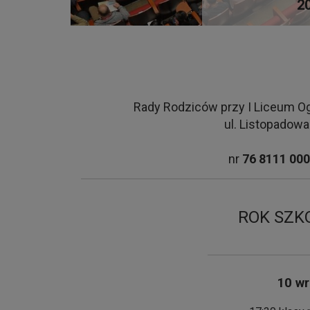
2
Rady Rodziców przy I Liceum Og
ul. Listopadowa
nr
76 8111 000
ROK SZK
10 wr