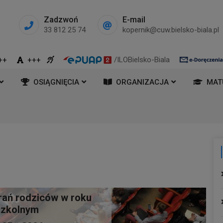
Zadzwoń
E-mail
33 812 25 74
kopernik@cuw.bielsko-biala.pl
/ILOBielsko-Biala
++
+++
OSIĄGNIĘCIA
ORGANIZACJA
MAT
rań rodziców w roku
szkolnym