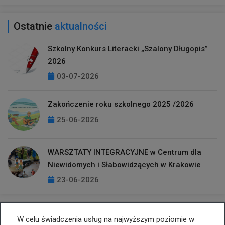
Ostatnie
aktualności
Szkolny Konkurs Literacki „Szalony Długopis”
2026
03-07-2026
Zakończenie roku szkolnego 2025 /2026
25-06-2026
WARSZTATY INTEGRACYJNE w Centrum dla
Niewidomych i Słabowidzących w Krakowie
23-06-2026
W celu świadczenia usług na najwyższym poziomie w