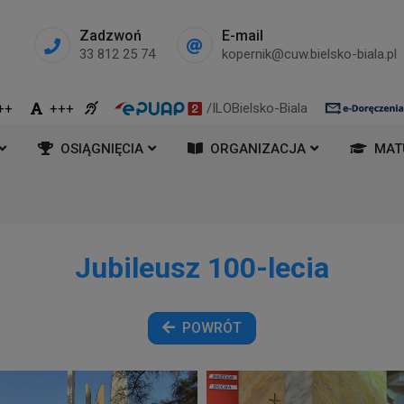
Zadzwoń
E-mail
33 812 25 74
kopernik@cuw.bielsko-biala.pl
/ILOBielsko-Biala
++
+++
OSIĄGNIĘCIA
ORGANIZACJA
MAT
Jubileusz 100-lecia
POWRÓT