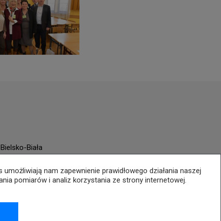
Bielsko-Biała
es umożliwiają nam zapewnienie prawidłowego działania naszej
ania pomiarów i analiz korzystania ze strony internetowej.