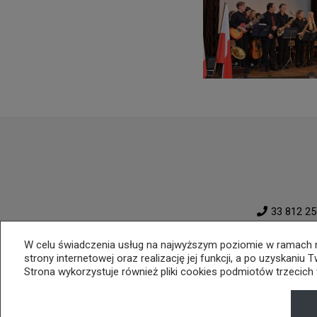
33 812 25
W celu świadczenia usług na najwyższym poziomie w ramach na
strony internetowej oraz realizację jej funkcji, a po uzyskani
Strona wykorzystuje również pliki cookies podmiotów trzecich 