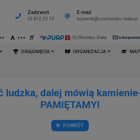
Zadzwoń
E-mail
33 812 25 74
kopernik@cuw.bielsko-biala.pl
/ILOBielsko-Biala
++
+++
OSIĄGNIĘCIA
ORGANIZACJA
MAT
 ludzka, dalej mówią kamienie
PAMIĘTAMY!
POWRÓT