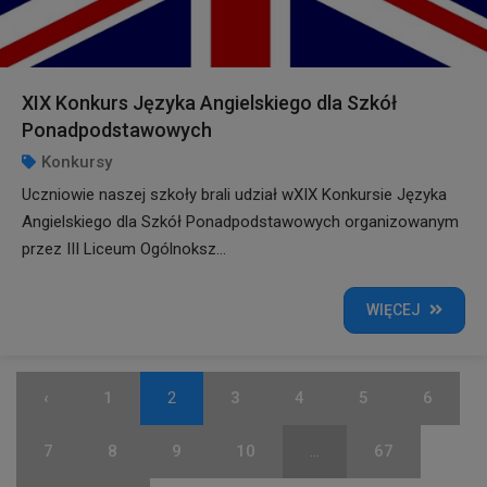
XIX Konkurs Języka Angielskiego dla Szkół
Ponadpodstawowych
Konkursy
Uczniowie naszej szkoły brali udział wXIX Konkursie Języka
Angielskiego dla Szkół Ponadpodstawowych organizowanym
przez III Liceum Ogólnoksz...
WIĘCEJ
‹
1
2
3
4
5
6
7
8
9
10
...
67