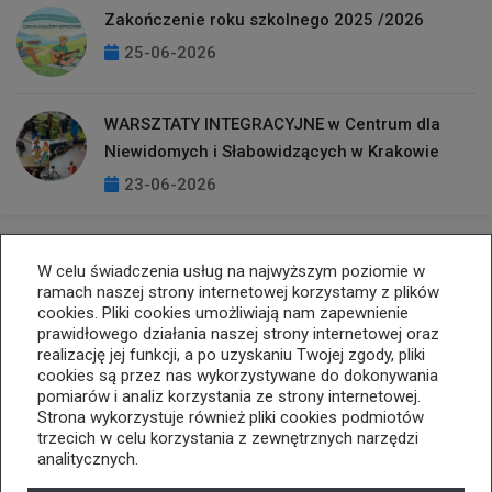
Zakończenie roku szkolnego 2025 /2026
25-06-2026
WARSZTATY INTEGRACYJNE w Centrum dla
Niewidomych i Słabowidzących w Krakowie
23-06-2026
W celu świadczenia usług na najwyższym poziomie w
ramach naszej strony internetowej korzystamy z plików
cookies. Pliki cookies umożliwiają nam zapewnienie
prawidłowego działania naszej strony internetowej oraz
realizację jej funkcji, a po uzyskaniu Twojej zgody, pliki
cookies są przez nas wykorzystywane do dokonywania
33 812 25 74
kopernik@cuw.bielsko-biala.pl
pomiarów i analiz korzystania ze strony internetowej.
ul. Listopadowa 70, 43-300 Bielsko-Biała
Strona wykorzystuje również pliki cookies podmiotów
trzecich w celu korzystania z zewnętrznych narzędzi
Deklaracja dostępności
analitycznych.
Tryb wysokiego kontrastu