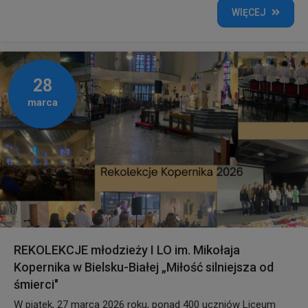
WIĘCEJ
28
marca
REKOLEKCJE młodzieży I LO im. Mikołaja
Kopernika w Bielsku-Białej „Miłość silniejsza od
śmierci"
W piątek, 27 marca 2026 roku, ponad 400 uczniów Liceum