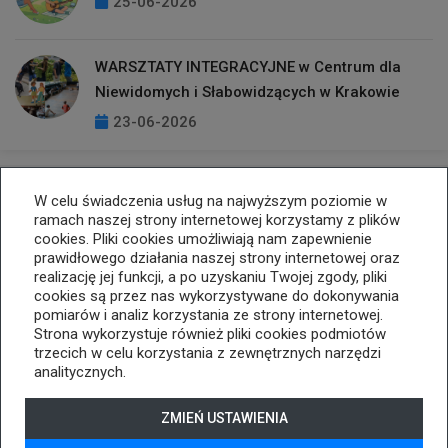
25-06-2026
WARSZTATY INTEGRACYJNE w Centrum dla
Niewidomych i Słabowidzących w Krakowie
23-06-2026
W celu świadczenia usług na najwyższym poziomie w
ramach naszej strony internetowej korzystamy z plików
cookies. Pliki cookies umożliwiają nam zapewnienie
prawidłowego działania naszej strony internetowej oraz
realizację jej funkcji, a po uzyskaniu Twojej zgody, pliki
cookies są przez nas wykorzystywane do dokonywania
33 812 25 74
kopernik@cuw.bielsko-biala.pl
pomiarów i analiz korzystania ze strony internetowej.
ul. Listopadowa 70, 43-300 Bielsko-Biała
Strona wykorzystuje również pliki cookies podmiotów
trzecich w celu korzystania z zewnętrznych narzędzi
Deklaracja dostępności
analitycznych.
Tryb wysokiego kontrastu
+
++
+++
ZMIEŃ USTAWIENIA
© 2026
WizjaNet
Wszystkie prawa zastrzeżone.