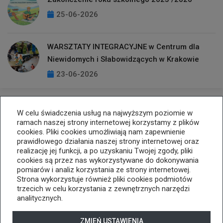
25-06-2026
WARSZTATY INTEGRACYJNE w Centrum dla
Niewidomych i Słabowidzących w Krakowie
23-06-2026
W celu świadczenia usług na najwyższym poziomie w
ramach naszej strony internetowej korzystamy z plików
cookies. Pliki cookies umożliwiają nam zapewnienie
prawidłowego działania naszej strony internetowej oraz
realizację jej funkcji, a po uzyskaniu Twojej zgody, pliki
cookies są przez nas wykorzystywane do dokonywania
33 812 25 74
kopernik@cuw.bielsko-biala.pl
pomiarów i analiz korzystania ze strony internetowej.
ul. Listopadowa 70, 43-300 Bielsko-Biała
Strona wykorzystuje również pliki cookies podmiotów
trzecich w celu korzystania z zewnętrznych narzędzi
Deklaracja dostępności
analitycznych.
Tryb wysokiego kontrastu
+
++
+++
ZMIEŃ USTAWIENIA