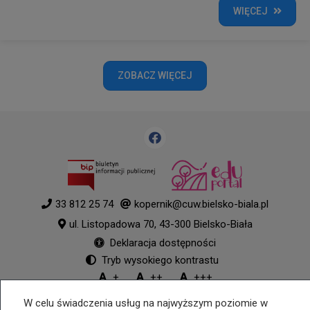
WIĘCEJ
ZOBACZ WIĘCEJ
33 812 25 74
kopernik@cuw.bielsko-biala.pl
ul. Listopadowa 70, 43-300 Bielsko-Biała
Deklaracja dostępności
Tryb wysokiego kontrastu
+
++
+++
© 2026
WizjaNet
Wszystkie prawa zastrzeżone.
W celu świadczenia usług na najwyższym poziomie w