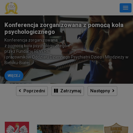
Konferencja zorganizowana z pomocą koła
psychologicznego
Konferencja zorganizowana
z pomocą koła psychologicznego
przez Fundację REVERIE
i pracowników Oddziału Dziennego Psychiatrii Dzieci i Młodzieży w
Bielsku-Białej
WIĘCEJ
Poprzedni
Zatrzymaj
Następny